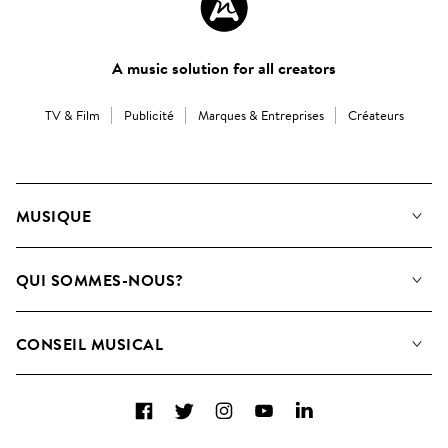
A music solution for all creators
TV & Film
Publicité
Marques & Entreprises
Créateurs
MUSIQUE
Notre Musique
QUI SOMMES-NOUS?
Rechercher
Contactez-nous
Playlists
CONSEIL MUSICAL
Comment nous utilisons l’IA
Albums
FAQ
Collections
Facebook
Twitter
Instagram
YouTube
LinkedIn
Top 20