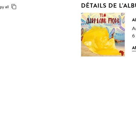
DÉTAILS DE L'AL
py all
A
A
6
A