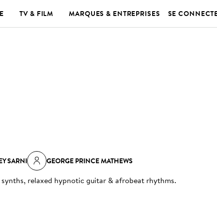
E
TV & FILM
MARQUES & ENTREPRISES
SE CONNECT
EY SARNI
GEORGE PRINCE MATHEWS
synths, relaxed hypnotic guitar & afrobeat rhythms
.