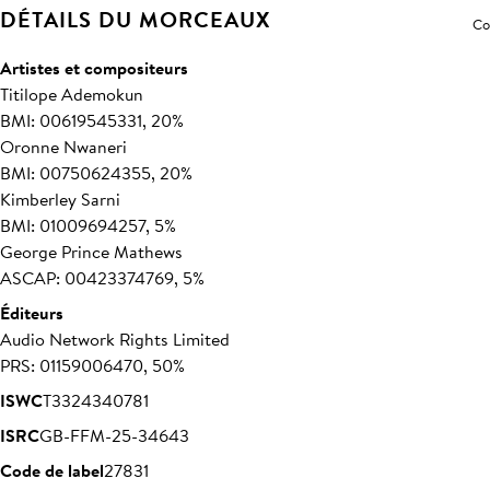
DÉTAILS DU MORCEAUX
Co
Artistes et compositeurs
Titilope Ademokun
BMI: 00619545331, 20%
Oronne Nwaneri
BMI: 00750624355, 20%
Kimberley Sarni
BMI: 01009694257, 5%
George Prince Mathews
ASCAP: 00423374769, 5%
Éditeurs
Audio Network Rights Limited
PRS: 01159006470, 50%
ISWC
T3324340781
ISRC
GB-FFM-25-34643
Code de label
27831