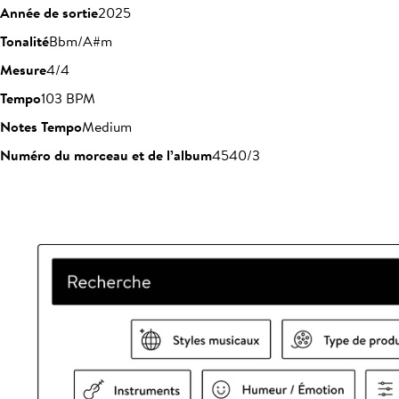
Année de sortie
2025
Tonalité
Bbm/A#m
Mesure
4/4
Tempo
103 BPM
Notes Tempo
Medium
Numéro du morceau et de l’album
4540/3