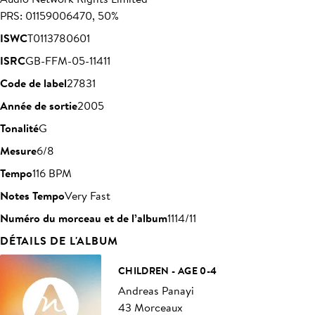
PRS: 01159006470, 50%
ISWC
T0113780601
ISRC
GB-FFM-05-11411
Code de label
27831
Année de sortie
2005
Tonalité
G
Mesure
6/8
Tempo
116 BPM
Notes Tempo
Very Fast
Numéro du morceau et de l’album
1114/11
DÉTAILS DE L'ALBUM
CHILDREN - AGE 0-4
Andreas Panayi
43 Morceaux