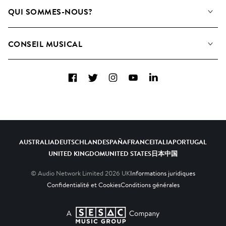
Notre Musique
QUI SOMMES-NOUS?
Rechercher
Contactez-nous
Playlists
CONSEIL MUSICAL
Comment nous utilisons l’IA
Albums
FAQ
Collections
Facebook
Twitter
Instagram
YouTube
LinkedIn
Top 20
AUSTRALIA
DEUTSCHLAND
ESPAÑA
FRANCE
ITALIA
PORTUGAL
UNITED KINGDOM
UNITED STATES
日本
中国
© Audio Network Limited
2026
UK
Informations juridiques
Confidentialité et Cookies
Conditions générales
A SESAC Company