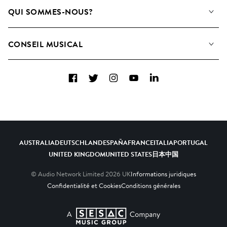
Notre Musique
QUI SOMMES-NOUS?
Rechercher
Contactez-nous
Playlists
CONSEIL MUSICAL
Comment nous utilisons l’IA
Albums
FAQ
Collections
Facebook
Twitter
Instagram
YouTube
LinkedIn
Top 20
AUSTRALIA
DEUTSCHLAND
ESPAÑA
FRANCE
ITALIA
PORTUGAL
UNITED KINGDOM
UNITED STATES
日本
中国
© Audio Network Limited
2026
UK
Informations juridiques
Confidentialité et Cookies
Conditions générales
A SESAC Company