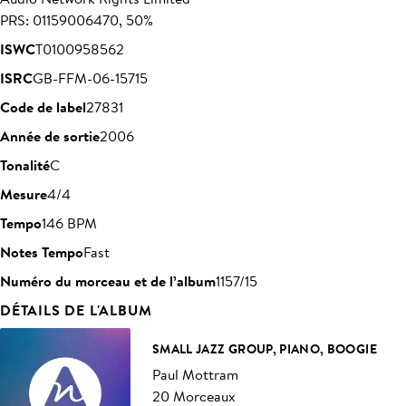
PRS: 01159006470, 50%
ISWC
T0100958562
ISRC
GB-FFM-06-15715
Code de label
27831
Année de sortie
2006
Tonalité
C
Mesure
4/4
Tempo
146 BPM
Notes Tempo
Fast
Numéro du morceau et de l’album
1157/15
DÉTAILS DE L'ALBUM
SMALL JAZZ GROUP, PIANO, BOOGIE
Paul Mottram
20 Morceaux