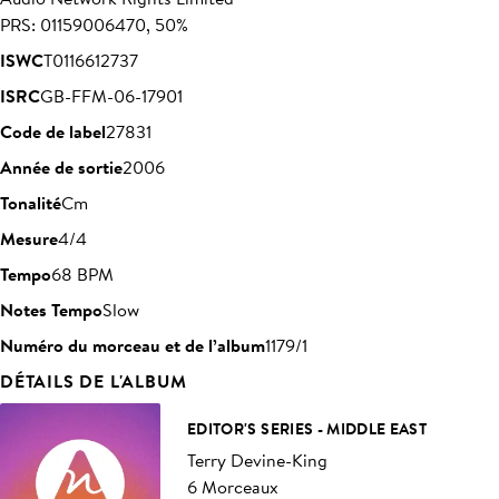
PRS: 01159006470, 50%
ISWC
T0116612737
ISRC
GB-FFM-06-17901
Code de label
27831
Année de sortie
2006
Tonalité
Cm
Mesure
4/4
Tempo
68 BPM
Notes Tempo
Slow
Numéro du morceau et de l’album
1179/1
DÉTAILS DE L'ALBUM
EDITOR'S SERIES - MIDDLE EAST
Terry Devine-King
6 Morceaux