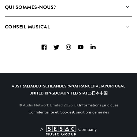
Notre Musique
QUI SOMMES-NOUS?
Rechercher
Contactez-nous
Playlists
CONSEIL MUSICAL
Comment nous utilisons l’IA
Albums
FAQ
Collections
Facebook
Twitter
Instagram
YouTube
LinkedIn
Top 20
AUSTRALIA
DEUTSCHLAND
ESPAÑA
FRANCE
ITALIA
PORTUGAL
UNITED KINGDOM
UNITED STATES
日本
中国
© Audio Network Limited
2026
UK
Informations juridiques
Confidentialité et Cookies
Conditions générales
A SESAC Company