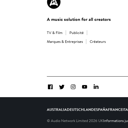
A music solution for all creators
TV & Film
Publicité
Marques & Entreprises
Créateurs
Facebook
Twitter
Instagram
YouTube
LinkedIn
AUSTRALIA
DEUTSCHLAND
ESPAÑA
FRANCE
IT
© Audio Network Limited
2026
UK
Informations ju