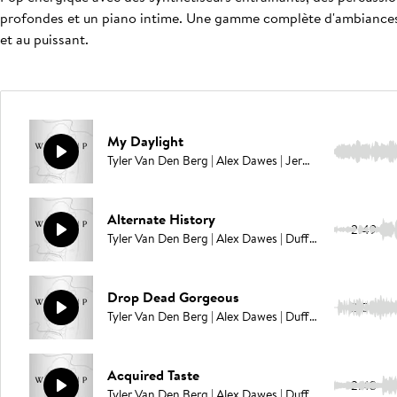
profondes et un piano intime. Une gamme complète d'ambiances, 
et au puissant.
My Daylight
3:14
Tyler Van Den Berg | Alex Dawes | Jermain Brown | Campbell E Browning | Pablo Love
Alternate History
2:49
Tyler Van Den Berg | Alex Dawes | Duffy Sylvander | Campbell E Browning | Pablo Love
Drop Dead Gorgeous
2:50
Tyler Van Den Berg | Alex Dawes | Duffy Sylvander | Campbell E Browning | Pablo Love
Acquired Taste
2:43
Tyler Van Den Berg | Alex Dawes | Duffy Sylvander | Campbell E Browning | Pablo Love