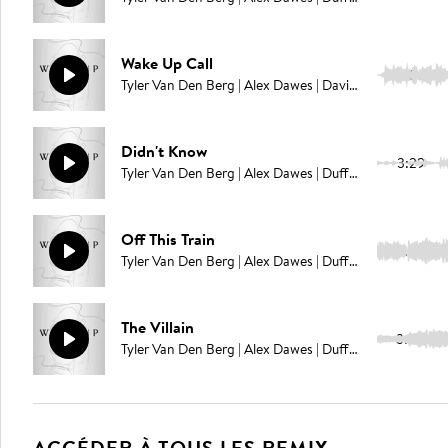
Wake Up Call
3:36
Tyler Van Den Berg | Alex Dawes | David Jane | Campbell E Browning | Pablo Love
Didn't Know
3:29
Tyler Van Den Berg | Alex Dawes | Duffy Sylvander | Campbell E Browning | Pablo Love
Off This Train
3:34
Tyler Van Den Berg | Alex Dawes | Duffy Sylvander | Campbell E Browning | Pablo Love
The Villain
3:49
Tyler Van Den Berg | Alex Dawes | Duffy Sylvander | Campbell E Browning | Pablo Love
ACCÉDER À TOUS LES REMIX