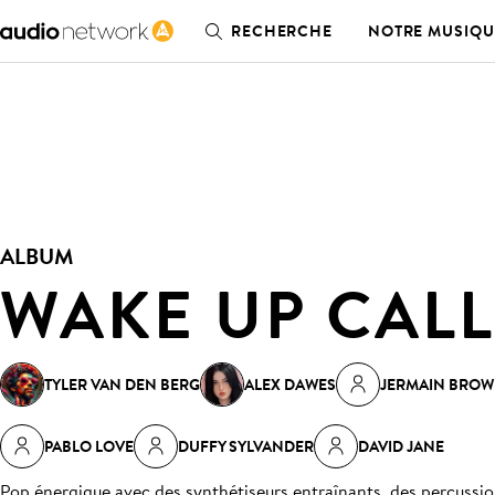
RECHERCHE
NOTRE MUSIQU
ALBUM
WAKE UP CALL
TYLER VAN DEN BERG
ALEX DAWES
JERMAIN BRO
PABLO LOVE
DUFFY SYLVANDER
DAVID JANE
Pop énergique avec des synthétiseurs entraînants, des percussio