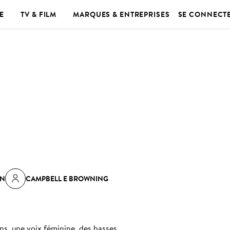
E
TV & FILM
MARQUES & ENTREPRISES
SE CONNECT
WN
CAMPBELL E BROWNING
ns, une voix féminine, des basses