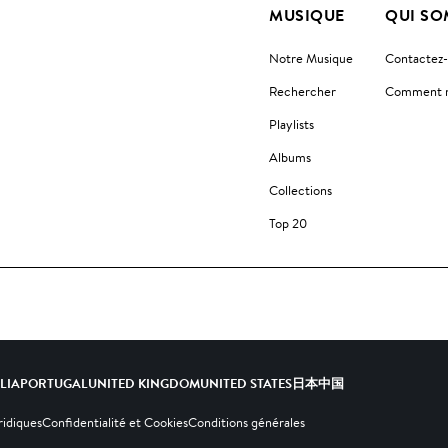
MUSIQUE
QUI SO
Notre Musique
Contactez
Rechercher
Comment no
Playlists
Albums
Collections
Top 20
ALIA
PORTUGAL
UNITED KINGDOM
UNITED STATES
日本
中国
ridiques
Confidentialité et Cookies
Conditions générales