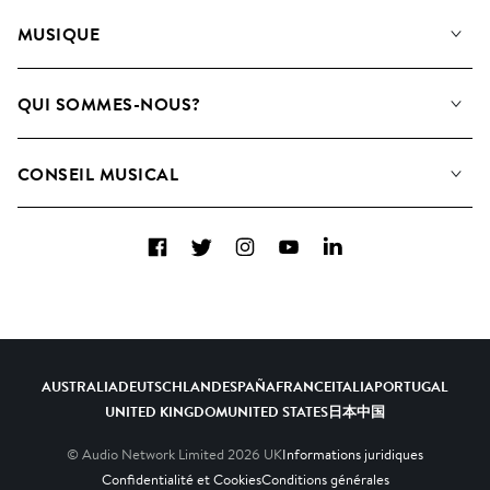
MUSIQUE
Notre Musique
QUI SOMMES-NOUS?
Rechercher
Contactez-nous
Playlists
CONSEIL MUSICAL
Comment nous utilisons l’IA
Albums
FAQ
Collections
Facebook
Twitter
Instagram
YouTube
LinkedIn
Top 20
AUSTRALIA
DEUTSCHLAND
ESPAÑA
FRANCE
ITALIA
PORTUGAL
UNITED KINGDOM
UNITED STATES
日本
中国
© Audio Network Limited
2026
UK
Informations juridiques
Confidentialité et Cookies
Conditions générales