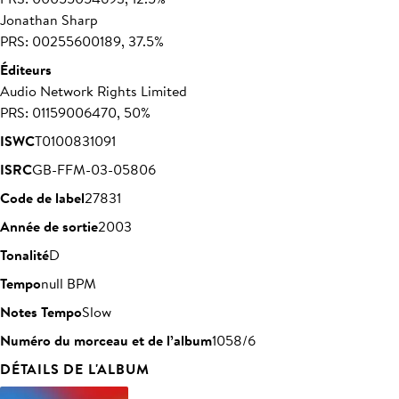
Jonathan Sharp
PRS: 00255600189, 37.5%
Éditeurs
Audio Network Rights Limited
PRS: 01159006470, 50%
ISWC
T0100831091
ISRC
GB-FFM-03-05806
Code de label
27831
Année de sortie
2003
Tonalité
D
Tempo
null BPM
Notes Tempo
Slow
Numéro du morceau et de l’album
1058/6
DÉTAILS DE L'ALBUM