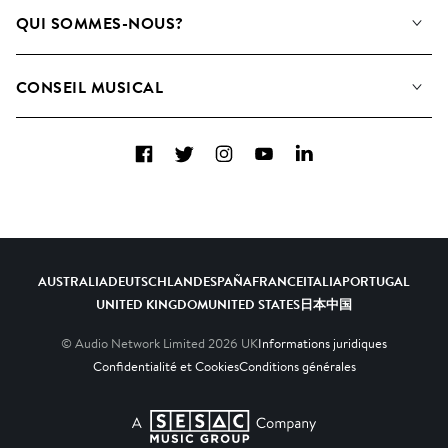
Notre Musique
QUI SOMMES-NOUS?
Rechercher
Contactez-nous
Playlists
CONSEIL MUSICAL
Comment nous utilisons l’IA
Albums
FAQ
Collections
Facebook
Twitter
Instagram
YouTube
LinkedIn
Top 20
AUSTRALIA
DEUTSCHLAND
ESPAÑA
FRANCE
ITALIA
PORTUGAL
UNITED KINGDOM
UNITED STATES
日本
中国
© Audio Network Limited
2026
UK
Informations juridiques
Confidentialité et Cookies
Conditions générales
A SESAC Company