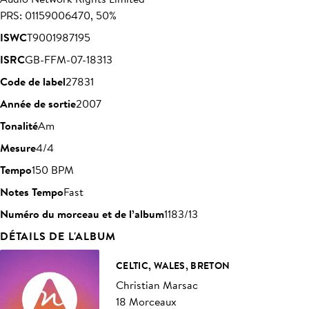
PRS: 01159006470, 50%
ISWC
T9001987195
ISRC
GB-FFM-07-18313
Code de label
27831
Année de sortie
2007
Tonalité
Am
Mesure
4/4
Tempo
150 BPM
Notes Tempo
Fast
Numéro du morceau et de l’album
1183/13
DÉTAILS DE L'ALBUM
CELTIC, WALES, BRETON
Christian Marsac
18 Morceaux