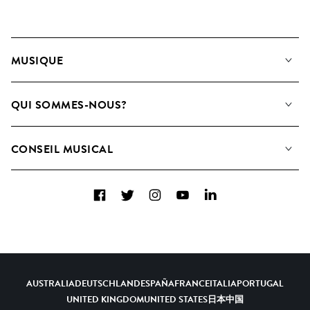
MUSIQUE
Notre Musique
QUI SOMMES-NOUS?
Rechercher
Contactez-nous
Playlists
CONSEIL MUSICAL
Comment nous utilisons l’IA
Albums
FAQ
Collections
Facebook
Twitter
Instagram
YouTube
LinkedIn
Top 20
AUSTRALIA
DEUTSCHLAND
ESPAÑA
FRANCE
ITALIA
PORTUGAL
UNITED KINGDOM
UNITED STATES
日本
中国