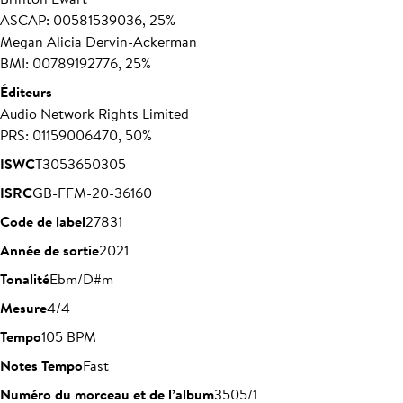
ASCAP: 00581539036, 25%
Megan Alicia Dervin-Ackerman
BMI: 00789192776, 25%
Éditeurs
Audio Network Rights Limited
PRS: 01159006470, 50%
ISWC
T3053650305
ISRC
GB-FFM-20-36160
Code de label
27831
Année de sortie
2021
Tonalité
Ebm/D#m
Mesure
4/4
Tempo
105 BPM
Notes Tempo
Fast
Numéro du morceau et de l’album
3505/1