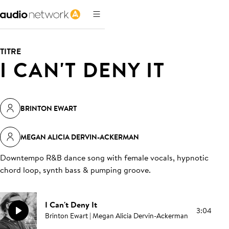
TITRE
I CAN'T DENY IT
BRINTON EWART
MEGAN ALICIA DERVIN-ACKERMAN
Downtempo R&B dance song with female vocals, hypnotic
chord loop, synth bass & pumping groove
.
I Can't Deny It
3:04
Brinton Ewart | Megan Alicia Dervin-Ackerman