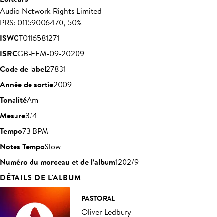
Audio Network Rights Limited
PRS: 01159006470, 50%
ISWC
T0116581271
ISRC
GB-FFM-09-20209
Code de label
27831
Année de sortie
2009
Tonalité
Am
Mesure
3/4
Tempo
73 BPM
Notes Tempo
Slow
Numéro du morceau et de l’album
1202/9
DÉTAILS DE L'ALBUM
PASTORAL
Oliver Ledbury