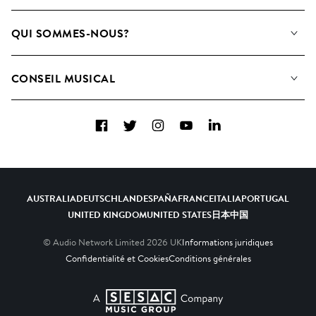
Notre Musique
QUI SOMMES-NOUS?
Rechercher
Contactez-nous
Playlists
CONSEIL MUSICAL
Comment nous utilisons l’IA
Albums
FAQ
Collections
Facebook
Twitter
Instagram
YouTube
LinkedIn
Top 20
AUSTRALIA
DEUTSCHLAND
ESPAÑA
FRANCE
ITALIA
PORTUGAL
UNITED KINGDOM
UNITED STATES
日本
中国
© Audio Network Limited
2026
UK
Informations juridiques
Confidentialité et Cookies
Conditions générales
A SESAC Company