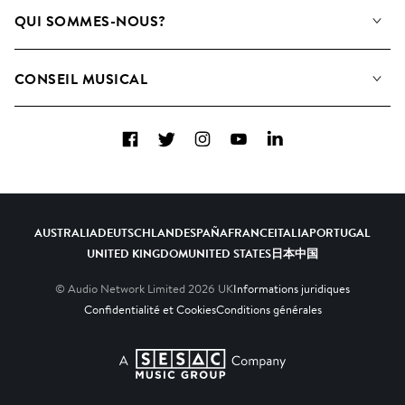
Notre Musique
QUI SOMMES-NOUS?
Rechercher
Contactez-nous
Playlists
CONSEIL MUSICAL
Comment nous utilisons l’IA
Albums
FAQ
Collections
Facebook
Twitter
Instagram
YouTube
LinkedIn
Top 20
AUSTRALIA
DEUTSCHLAND
ESPAÑA
FRANCE
ITALIA
PORTUGAL
UNITED KINGDOM
UNITED STATES
日本
中国
© Audio Network Limited
2026
UK
Informations juridiques
Confidentialité et Cookies
Conditions générales
A SESAC Company