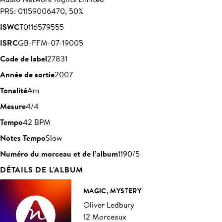
PRS: 01159006470, 50%
ISWC
T0116579555
ISRC
GB-FFM-07-19005
Code de label
27831
Année de sortie
2007
Tonalité
Am
Mesure
4/4
Tempo
42 BPM
Notes Tempo
Slow
Numéro du morceau et de l’album
1190/5
DÉTAILS DE L'ALBUM
MAGIC, MYSTERY
Oliver Ledbury
12 Morceaux