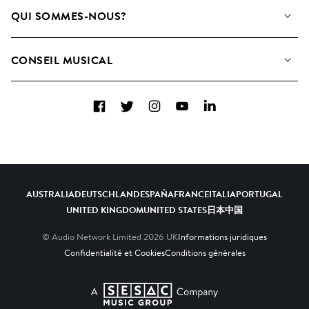
Notre Musique
QUI SOMMES-NOUS?
Rechercher
Contactez-nous
Playlists
CONSEIL MUSICAL
Comment nous utilisons l’IA
Albums
FAQ
Collections
Facebook
Twitter
Instagram
YouTube
LinkedIn
Top 20
AUSTRALIA
DEUTSCHLAND
ESPAÑA
FRANCE
ITALIA
PORTUGAL
UNITED KINGDOM
UNITED STATES
日本
中国
© Audio Network Limited
2026
UK
Informations juridiques
Confidentialité et Cookies
Conditions générales
A SESAC Company