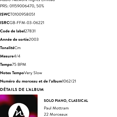
PRS: 01159006470, 50%
ISWC
T0100958051
ISRC
GB-FFM-03-06221
Code de label
27831
Année de sortie
2003
Tonalité
Cm
Mesure
4/4
Tempo
75 BPM
Notes Tempo
Very Slow
Numéro du morceau et de l’album
1062/21
DÉTAILS DE L'ALBUM
SOLO PIANO, CLASSICAL
Paul Mottram
22 Morceaux