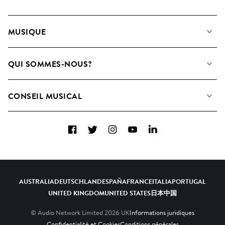
MUSIQUE
Notre Musique
QUI SOMMES-NOUS?
Rechercher
Contactez-nous
Playlists
CONSEIL MUSICAL
Comment nous utilisons l’IA
Albums
FAQ
Collections
Facebook
Twitter
Instagram
YouTube
LinkedIn
Top 20
AUSTRALIA
DEUTSCHLAND
ESPAÑA
FRANCE
ITALIA
PORTUGAL
UNITED KINGDOM
UNITED STATES
日本
中国
© Audio Network Limited
2026
UK
Informations juridiques
Confidentialité et Cookies
Conditions générales