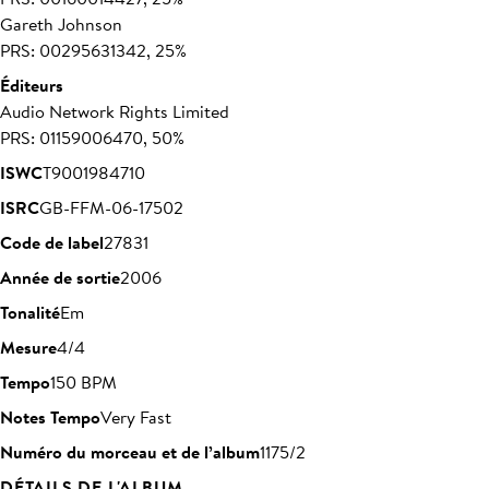
Gareth Johnson
PRS: 00295631342, 25%
Éditeurs
Audio Network Rights Limited
PRS: 01159006470, 50%
ISWC
T9001984710
ISRC
GB-FFM-06-17502
Code de label
27831
Année de sortie
2006
Tonalité
Em
Mesure
4/4
Tempo
150 BPM
Notes Tempo
Very Fast
Numéro du morceau et de l’album
1175/2
DÉTAILS DE L'ALBUM