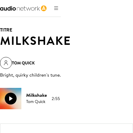
TITRE
MILKSHAKE
TOM QUICK
Bright, quirky children's tune
.
Milkshake
2:55
Tom Quick