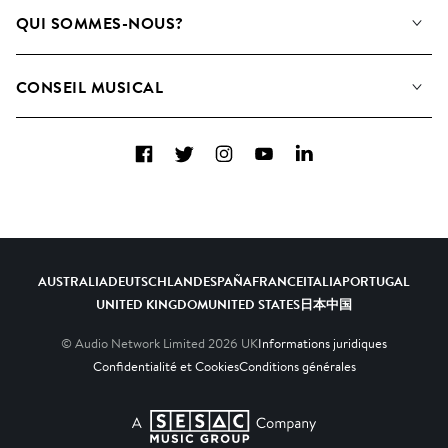
Notre Musique
QUI SOMMES-NOUS?
Rechercher
Contactez-nous
Playlists
CONSEIL MUSICAL
Comment nous utilisons l’IA
Albums
FAQ
Collections
Facebook
Twitter
Instagram
YouTube
LinkedIn
Top 20
AUSTRALIA
DEUTSCHLAND
ESPAÑA
FRANCE
ITALIA
PORTUGAL
UNITED KINGDOM
UNITED STATES
日本
中国
© Audio Network Limited
2026
UK
Informations juridiques
Confidentialité et Cookies
Conditions générales
A SESAC Company