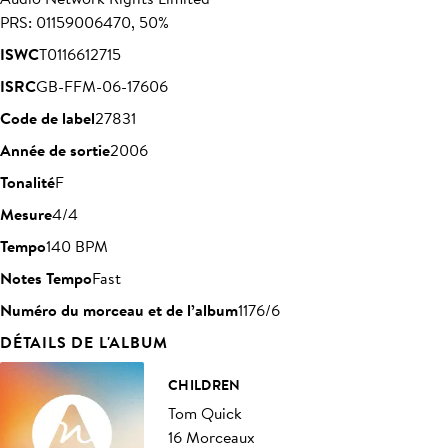
PRS: 01159006470, 50%
ISWC
T0116612715
ISRC
GB-FFM-06-17606
Code de label
27831
Année de sortie
2006
Tonalité
F
Mesure
4/4
Tempo
140 BPM
Notes Tempo
Fast
Numéro du morceau et de l’album
1176/6
DÉTAILS DE L'ALBUM
CHILDREN
Tom Quick
16 Morceaux