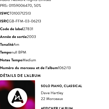
PRS: 01159006470, 50%
ISWC
T0100712513
ISRC
GB-FFM-03-06213
Code de label
27831
Année de sortie
2003
Tonalité
Am
Tempo
null BPM
Notes Tempo
Medium
Numéro du morceau et de l’album
1062/13
DÉTAILS DE L'ALBUM
SOLO PIANO, CLASSICAL
Dave Hartley
22 Morceaux
AFFICHER L'ALBUM