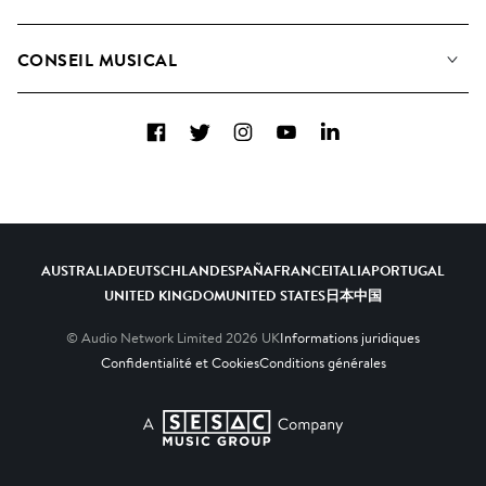
Rechercher
Contactez-nous
Playlists
CONSEIL MUSICAL
Comment nous utilisons l’IA
Albums
FAQ
Collections
Facebook
Twitter
Instagram
YouTube
LinkedIn
Top 20
AUSTRALIA
DEUTSCHLAND
ESPAÑA
FRANCE
ITALIA
PORTUGAL
UNITED KINGDOM
UNITED STATES
日本
中国
© Audio Network Limited
2026
UK
Informations juridiques
Confidentialité et Cookies
Conditions générales
A SESAC Company